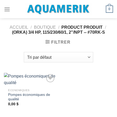
Passer
0
au
contenu
ACCUEIL
/
BOUTIQUE
/
PRODUCT PRODUIT
/
(ORKA) 3/4 HP, 115/230/60/1, 2"/NPT -- #70RK-S
FILTRER
ÉCONOMIQUES
Pompes économiques de
Ajouter
qualité
à la
wishlist
0,00
$