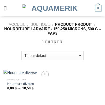
Passer
0
au
contenu
ACCUEIL
/
BOUTIQUE
/
PRODUCT PRODUIT
/
NOURRITURE LARVAIRE - 150-250 MICRONS, 500 G --
#AP3
FILTRER
AQUACULTURE
Nourriture diverse
Plage
0,00
$
–
18,50
$
Ajouter
de
à la
prix :
wishlist
0,00 $
à
18,50 $