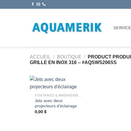
Passer
au
contenu
SERVIC
ACCUEIL
/
BOUTIQUE
/
PRODUCT PRODU
GRILLE EN INOX 316 -- #AQSWS206SS
+
FONTAINES & AMÉNAGEMENT
Jets avec deux
Ajouter
projecteurs d’éclairage
à la
wishlist
0,00
$