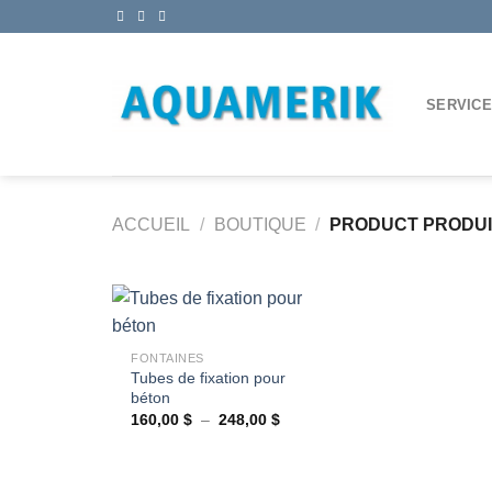
Passer
au
contenu
SERVIC
ACCUEIL
/
BOUTIQUE
/
PRODUCT PRODU
+
FONTAINES
Tubes de fixation pour
Ajouter
béton
à la
wishlist
Plage
160,00
$
–
248,00
$
de
prix :
160,00 $
à