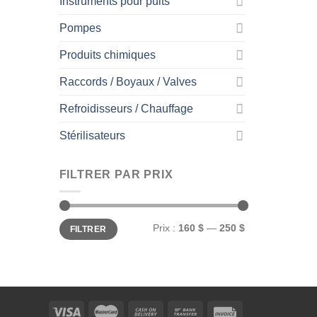
Instruments pour puits
Pompes
Produits chimiques
Raccords / Boyaux / Valves
Refroidisseurs / Chauffage
Stérilisateurs
FILTRER PAR PRIX
Prix
Prix
Prix :
160 $
—
250 $
FILTRER
min
max