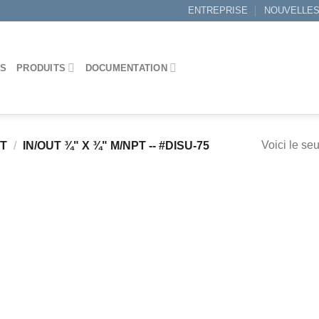
ENTREPRISE
NOUVELLE
ES
PRODUITS
DOCUMENTATION
Voici le seu
IT
/
IN/OUT ¾" X ¾" M/NPT -- #DISU-75