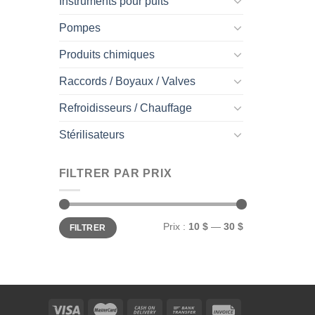
Instruments pour puits
Pompes
Produits chimiques
Raccords / Boyaux / Valves
Refroidisseurs / Chauffage
Stérilisateurs
FILTRER PAR PRIX
Prix
Prix
Prix :
10 $
—
30 $
FILTRER
min
max