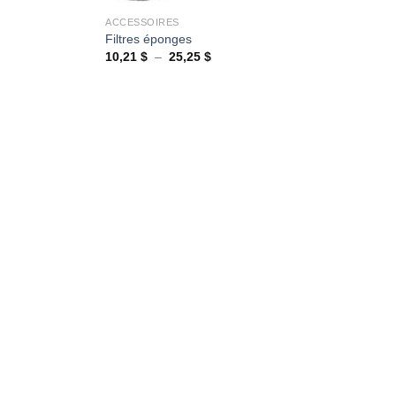
ACCESSOIRES
Filtres éponges
Plage
10,21
$
–
25,25
$
de
prix :
10,21 $
à
25,25 $