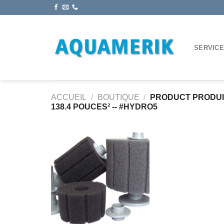
Passer
au
contenu
SERVIC
ACCUEIL
/
BOUTIQUE
/
PRODUCT PRODU
138.4 POUCES² -- #HYDRO5
Ajouter
à la
wishlist
+