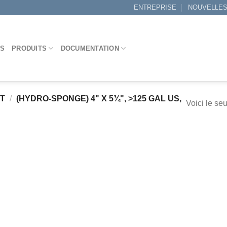
ENTREPRISE
NOUVELLE
ES
PRODUITS
DOCUMENTATION
IT
/
(HYDRO-SPONGE) 4" X 5¾", >125 GAL US,
Voici le seu