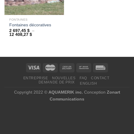
FONTAINES
Fontaines décoratives
2 697,45
$
–
Plage
12 408,27
$
de
prix :
2
697,45 $
à
12
408,27 $
ENTREPRISE
NOUVELLES
FAQ
CONTACT
DEMANDE DE PRIX
ENGLISH
Copyright 2022 ©
AQUAMERIK inc.
Conception
Zonart
Communications