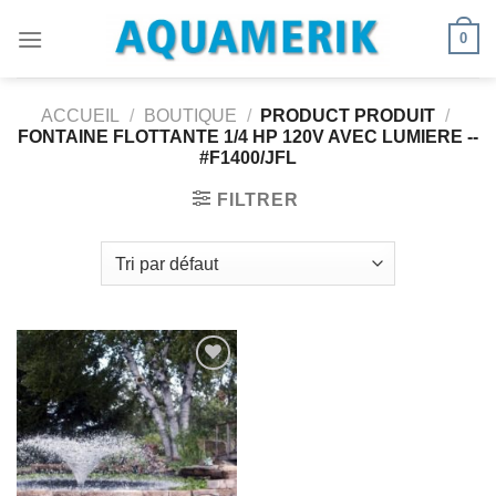
Passer
0
au
contenu
ACCUEIL
/
BOUTIQUE
/
PRODUCT PRODUIT
/
FONTAINE FLOTTANTE 1/4 HP 120V AVEC LUMIERE --
#F1400/JFL
FILTRER
Ajouter
à la
wishlist