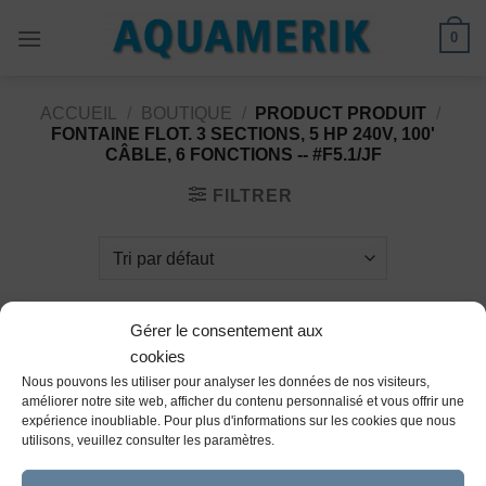
Passer
0
au
contenu
ACCUEIL
/
BOUTIQUE
/
PRODUCT PRODUIT
/
FONTAINE FLOT. 3 SECTIONS, 5 HP 240V, 100'
CÂBLE, 6 FONCTIONS -- #F5.1/JF
FILTRER
Gérer le consentement aux
cookies
Nous pouvons les utiliser pour analyser les données de nos visiteurs,
améliorer notre site web, afficher du contenu personnalisé et vous offrir une
Ajouter
expérience inoubliable. Pour plus d'informations sur les cookies que nous
à la
utilisons, veuillez consulter les paramètres.
wishlist