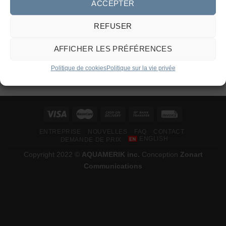
ACCEPTER
REFUSER
FONTAINES
Fontaines décoratives
AFFICHER LES PRÉFÉRENCES
2 697,45
$
–
Plage
12 408,27
$
de
Politique de cookies
Politique sur la vie privée
prix :
2
697,45 $
à
12
408,27 $
ENTREPRISE
NOUVELLES
FAQ
CONTACT
ENGLISH
DEMANDE DE PRIX
Copyright 2022 ©
AQUAMERIK inc.
Conception
Zonart
Communications