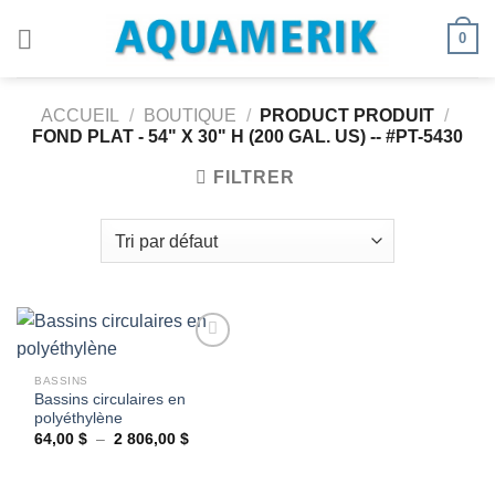
Passer
0
au
contenu
ACCUEIL
/
BOUTIQUE
/
PRODUCT PRODUIT
/
FOND PLAT - 54" X 30" H (200 GAL. US) -- #PT-5430
FILTRER
BASSINS
Bassins circulaires en
Ajouter
polyéthylène
à la
wishlist
Plage
64,00
$
–
2 806,00
$
de
prix :
64,00 $