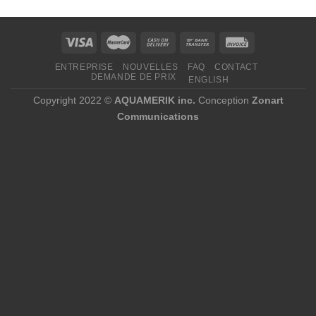
à
2
806,00 $
ENTREPRISE
NOUVELLES
FAQ
CONTACT
DEMANDE DE PRIX
ENGLISH
Copyright 2022 ©
AQUAMERIK inc.
Conception
Zonart
Communications