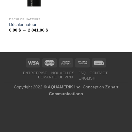
DÉCHLORINATEURS
Déchlorinateur
Plage
0,00
$
–
2 841,06
$
de
prix :
0,00 $
à
2
841,06 $
ENTREPRISE
NOUVELLES
FAQ
CONTACT
DEMANDE DE PRIX
ENGLISH
Copyright 2022 ©
AQUAMERIK inc.
Conception
Zonart
Communications