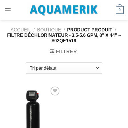
Passer
0
au
contenu
ACCUEIL
/
BOUTIQUE
/
PRODUCT PRODUIT
/
FILTRE DÉCHLORINATEUR - 3.5-5.6 GPM, 8" X 44" --
#02QE1519
FILTRER
Ajouter
à la
wishlist