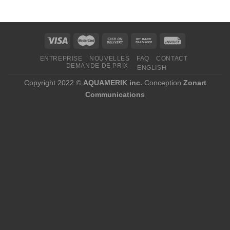
1,70 $
à
22,23 $
ENTREPRISE
NOUVELLES
FAQ
CONTACT
DEMANDE DE PRIX
ENGLISH
Copyright 2022 ©
AQUAMERIK inc.
Conception
Zonart
Communications