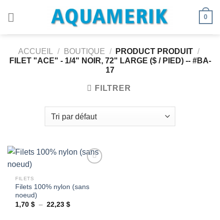
Passer
0
au
contenu
ACCUEIL
/
BOUTIQUE
/
PRODUCT PRODUIT
/
FILET "ACE" - 1/4" NOIR, 72" LARGE ($ / PIED) -- #BA-
17
FILTRER
FILETS
Filets 100% nylon (sans
Ajouter
noeud)
à la
wishlist
Plage
1,70
$
–
22,23
$
de
prix :