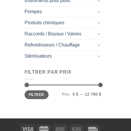
Instruments pour puits
Pompes
Produits chimiques
Raccords / Boyaux / Valves
Refroidisseurs / Chauffage
Stérilisateurs
FILTRER PAR PRIX
Prix
Prix
Prix :
0 $
—
12 780 $
FILTRER
min
max