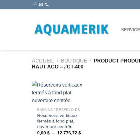
Passer
au
contenu
SERVIC
ACCUEIL
/
BOUTIQUE
/
PRODUCT PRODU
HAUT ACO -- #CT-400
+
Ajouter
BASSINS / RÉSERVOIRS
à la
Réservoirs verticaux
wishlist
fermés à fond plat,
ouverture centrée
Plage
0,00
$
–
12 776,72
$
de