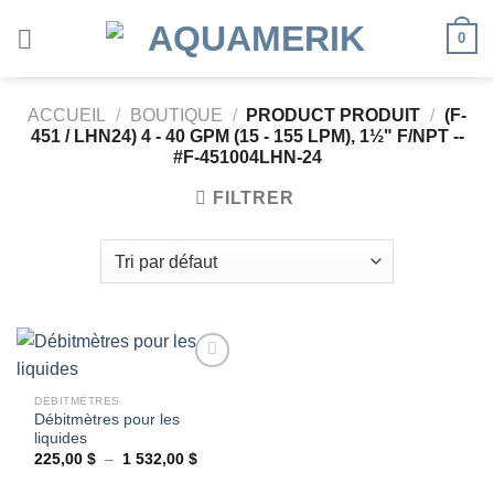
Passer
0
au
contenu
ACCUEIL
/
BOUTIQUE
/
PRODUCT PRODUIT
/
(F-
451 / LHN24) 4 - 40 GPM (15 - 155 LPM), 1½" F/NPT --
#F-451004LHN-24
FILTRER
DÉBITMÈTRES
Débitmètres pour les
Ajouter
liquides
à la
wishlist
Plage
225,00
$
–
1 532,00
$
de
prix :