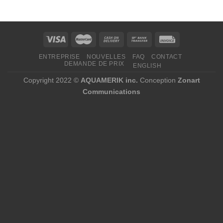
225,00 $
à
1
532,00 $
ENTREPRISE
NOUVELLES
FAQ
CONTACT
DEMANDE DE PRIX
ENGLISH
Copyright 2022 ©
AQUAMERIK inc.
Conception
Zonart
Communications