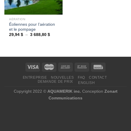
AÉRATION
Éoliennes pour l’aération
et le pompage
Plage
29,94
$
–
3 688,80
$
de
prix :
29,94 $
à
3
688,80 $
ENTREPRISE
NOUVELLES
FAQ
CONTACT
DEMANDE DE PRIX
ENGLISH
Copyright 2022 ©
AQUAMERIK inc.
Conception
Zonart
Communications