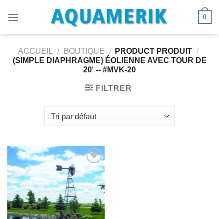
Passer
0
au
contenu
ACCUEIL
/
BOUTIQUE
/
PRODUCT PRODUIT
/
(SIMPLE DIAPHRAGME) ÉOLIENNE AVEC TOUR DE
20' -- #MVK-20
FILTRER
Ajouter
à la
wishlist