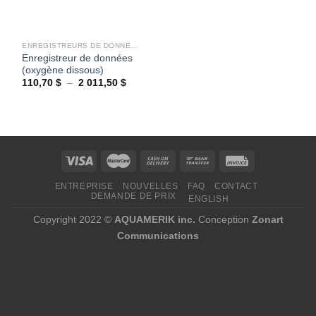
ENREGISTREURS DE DONNÉES
Enregistreur de données
(oxygène dissous)
Plage
110,70
$
–
2 011,50
$
de
prix :
110,70 $
à
2
011,50 $
ENTREPRISE
NOUVELLES
FAQ
CONTACT
DEMANDE DE PRIX
ENGLISH
Copyright 2022 ©
AQUAMERIK inc.
Conception
Zonart
Communications