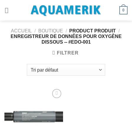
Passer
0
au
contenu
ACCUEIL
/
BOUTIQUE
/
PRODUCT PRODUIT
/
ENREGISTREUR DE DONNÉES POUR OXYGÈNE
DISSOUS -- #EDO-001
FILTRER
Ajouter
à la
wishlist