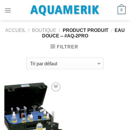
Passer
0
au
contenu
ACCUEIL
/
BOUTIQUE
/
PRODUCT PRODUIT
/
EAU
DOUCE -- #AQ-2PRO
FILTRER
Ajouter
à la
wishlist