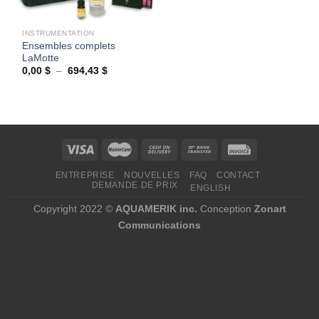
INSTRUMENTATION
Ensembles complets
LaMotte
Plage
0,00
$
–
694,43
$
de
prix :
0,00 $
à
694,43 $
ENTREPRISE
NOUVELLES
FAQ
CONTACT
DEMANDE DE PRIX
ENGLISH
Copyright 2022 ©
AQUAMERIK inc.
Conception
Zonart
Communications