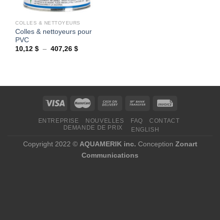
COLLES & NETTOYEURS
Colles & nettoyeurs pour
PVC
Plage
10,12
$
–
407,26
$
de
prix :
10,12 $
à
407,26 $
ENTREPRISE
NOUVELLES
FAQ
CONTACT
DEMANDE DE PRIX
ENGLISH
Copyright 2022 ©
AQUAMERIK inc.
Conception
Zonart
Communications