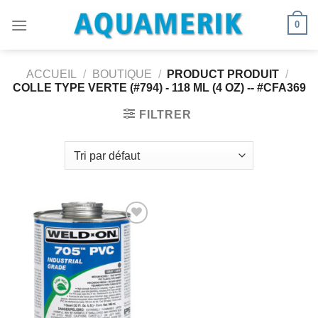
Passer
0
au
contenu
ACCUEIL
/
BOUTIQUE
/
PRODUCT PRODUIT
/
COLLE TYPE VERTE (#794) - 118 ML (4 OZ) -- #CFA369
FILTRER
Ajouter
à la
wishlist