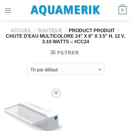
Passer
0
au
contenu
ACCUEIL
/
BOUTIQUE
/
PRODUCT PRODUIT
/
CHUTE D'EAU MULTICOLORE 24" X 8" X 3.5" H. 12 V.
3-10 WATTS -- #CC24
FILTRER
Ajouter
à la
wishlist