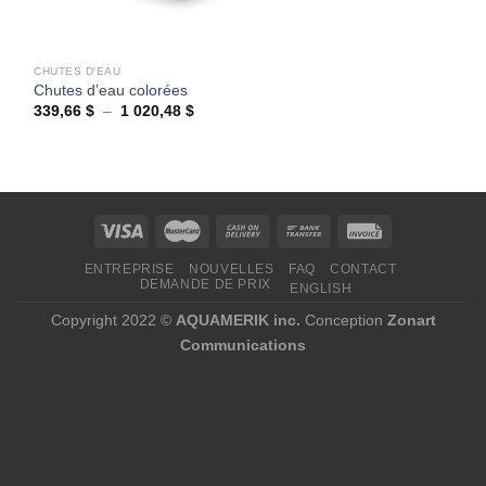
CHUTES D'EAU
Chutes d’eau colorées
Plage
339,66
$
–
1 020,48
$
de
prix :
339,66 $
à
1
020,48 $
ENTREPRISE
NOUVELLES
FAQ
CONTACT
DEMANDE DE PRIX
ENGLISH
Copyright 2022 ©
AQUAMERIK inc.
Conception
Zonart
Communications