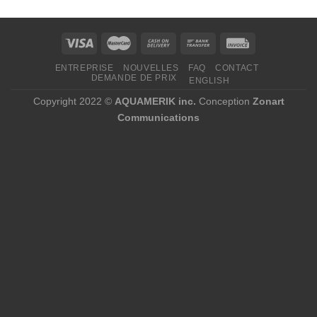
à
5
677,25 $
ENTREPRISE
NOUVELLES
FAQ
CONTACT
DEMANDE DE PRIX
ENGLISH
Copyright 2022 ©
AQUAMERIK inc.
Conception
Zonart
Communications