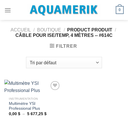
Passer
0
au
contenu
ACCUEIL
/
BOUTIQUE
/
PRODUCT PRODUIT
/
CÂBLE POUR ISE/TEMP, 4 MÈTRES -- #614C
FILTRER
INSTRUMENTATION
Multimètre YSI
Ajouter
Professional Plus
à la
wishlist
Plage
0,00
$
–
5 677,25
$
de
prix :
0,00 $