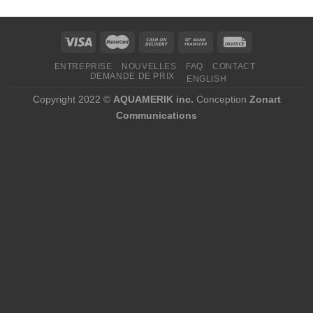
à
496,00 $
ENTREPRISE
NOUVELLES
FAQ
CONTACT
DEMANDE DE PRIX
ENGLISH
Copyright 2022 ©
AQUAMERIK inc.
Conception
Zonart
Communications