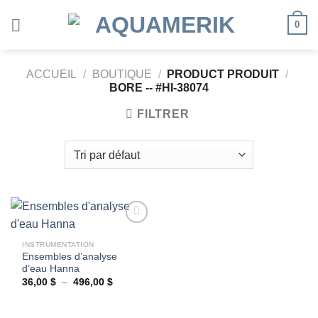
Passer
0
au
contenu
ACCUEIL
/
BOUTIQUE
/
PRODUCT PRODUIT
/
BORE -- #HI-38074
FILTRER
INSTRUMENTATION
Ensembles d’analyse
Ajouter
d’eau Hanna
à la
wishlist
Plage
36,00
$
–
496,00
$
de
prix :
36,00 $