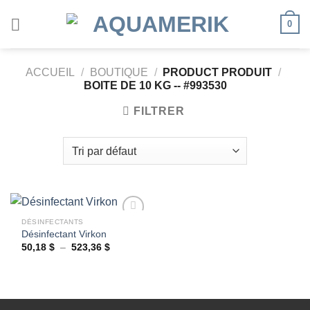
Passer
0
au
contenu
ACCUEIL
/
BOUTIQUE
/
PRODUCT PRODUIT
/
BOITE DE 10 KG -- #993530
FILTRER
DÉSINFECTANTS
Désinfectant Virkon
Plage
50,18
$
–
523,36
$
Ajouter
de
à la
prix :
wishlist
50,18 $
à
523,36 $