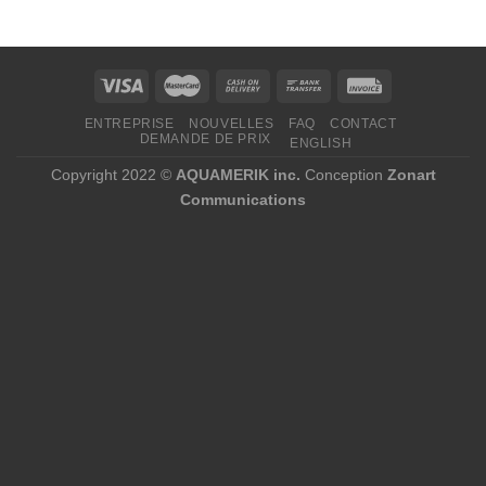
539,54 $
à
2
481,92 $
ENTREPRISE
NOUVELLES
FAQ
CONTACT
DEMANDE DE PRIX
ENGLISH
Copyright 2022 ©
AQUAMERIK inc.
Conception
Zonart
Communications