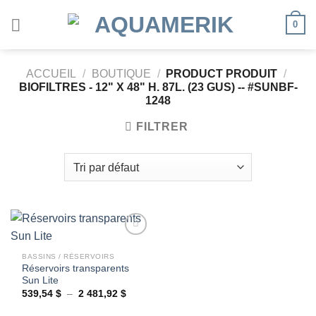
Passer
0
au
contenu
ACCUEIL
/
BOUTIQUE
/
PRODUCT PRODUIT
/
BIOFILTRES - 12" X 48" H. 87L. (23 GUS) -- #SUNBF-
1248
FILTRER
BASSINS / RÉSERVOIRS
Réservoirs transparents
Ajouter
Sun Lite
à la
wishlist
Plage
539,54
$
–
2 481,92
$
de
prix :