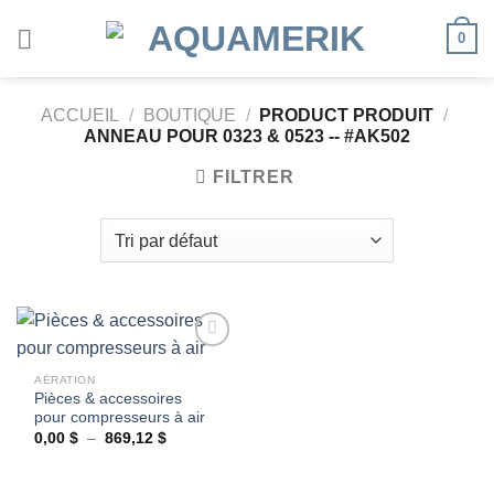
Passer
0
au
contenu
ACCUEIL
/
BOUTIQUE
/
PRODUCT PRODUIT
/
ANNEAU POUR 0323 & 0523 -- #AK502
FILTRER
AÉRATION
Pièces & accessoires
Ajouter
pour compresseurs à air
à la
wishlist
Plage
0,00
$
–
869,12
$
de
prix :
0,00 $