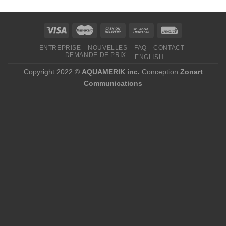
à
869,12 $
ENTREPRISE
NOUVELLES
FAQ
CONTACT
DEMANDE DE PRIX
ENGLISH
Copyright 2022 ©
AQUAMERIK inc.
Conception
Zonart
Communications