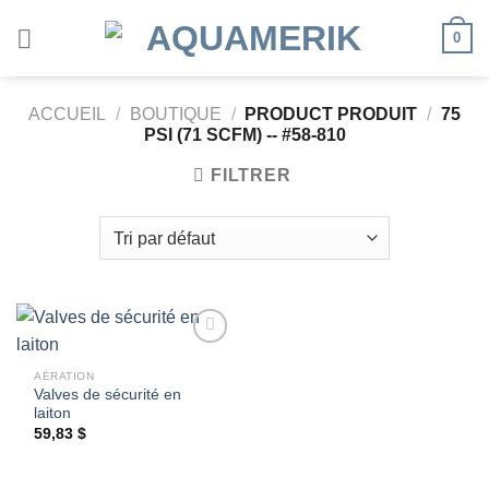
Passer
0
au
contenu
ACCUEIL
/
BOUTIQUE
/
PRODUCT PRODUIT
/
75
PSI (71 SCFM) -- #58-810
FILTRER
AÉRATION
Valves de sécurité en
Ajouter
laiton
à la
wishlist
59,83
$