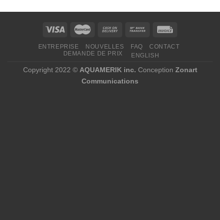
à
244,95 $
ENTREPRISE
NOUVELLES
FAQ
CONTACT
DEMANDE DE PRIX
ENGLISH
Copyright 2022 ©
AQUAMERIK inc.
Conception
Zonart
Communications