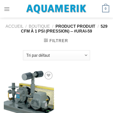
Passer
0
au
contenu
ACCUEIL
/
BOUTIQUE
/
PRODUCT PRODUIT
/
529
CFM À 1 PSI (PRESSION) -- #URAI-59
FILTRER
Ajouter
à la
wishlist