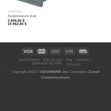
AÉRATION
Surpresseurs d’air
2 609,60
$
–
Plage
15 962,80
$
de
prix :
2
609,60 $
à
15
962,80 $
ENTREPRISE
NOUVELLES
FAQ
CONTACT
DEMANDE DE PRIX
ENGLISH
Copyright 2022 ©
AQUAMERIK inc.
Conception
Zonart
Communications