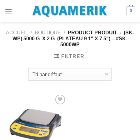
Passer
0
au
contenu
ACCUEIL
/
BOUTIQUE
/
PRODUCT PRODUIT
/
(SK-
WP) 5000 G. X 2 G. (PLATEAU 9.1" X 7.5") -- #SK-
5000WP
FILTRER
Ajouter
à la
wishlist