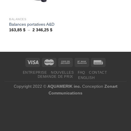
BALANCES
Balances portatives A&D
Plage
163,85
$
–
2 346,25
$
de
prix :
163,85 $
à
2
346,25 $
ENTREPRISE
NOUVELLES
FAQ
CONTACT
DEMANDE DE PRIX
ENGLISH
Copyright 2022 ©
AQUAMERIK inc.
Conception
Zonart
Communications