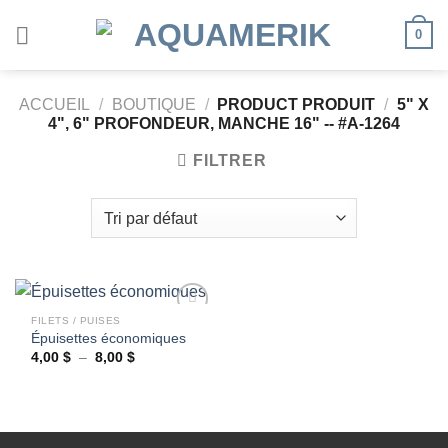
Passer
0
au
contenu
ACCUEIL
/
BOUTIQUE
/
PRODUCT PRODUIT
/
5" X
4", 6" PROFONDEUR, MANCHE 16" -- #A-1264
FILTRER
FILETS / PUISES
Épuisettes économiques
Plage
4,00
$
–
8,00
$
Ajouter
de
à la
prix :
wishlist
4,00 $
à
8,00 $