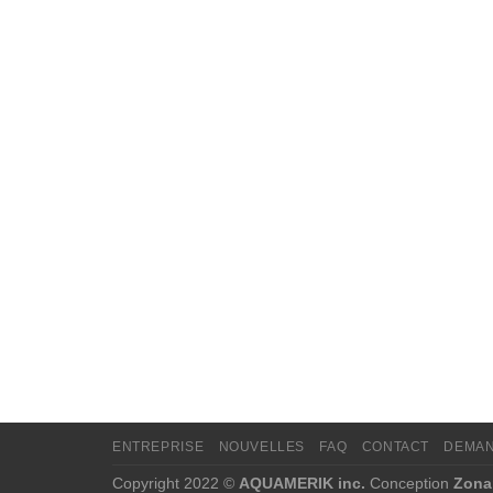
ENTREPRISE
NOUVELLES
FAQ
CONTACT
DEMAN
Copyright 2022 ©
AQUAMERIK inc.
Conception
Zona