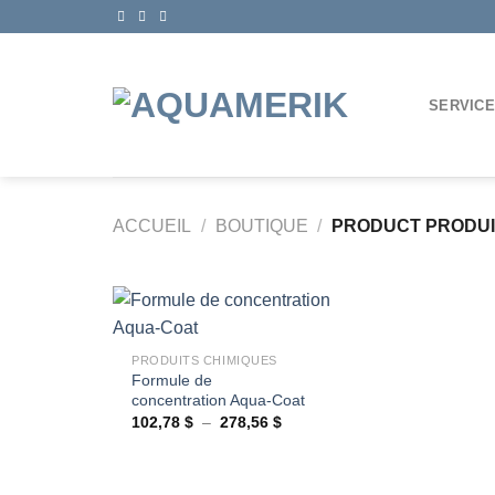
Passer
au
contenu
SERVIC
ACCUEIL
/
BOUTIQUE
/
PRODUCT PRODU
+
PRODUITS CHIMIQUES
Formule de
Ajouter
concentration Aqua-Coat
à la
wishlist
Plage
102,78
$
–
278,56
$
de
prix :
102,78 $
à