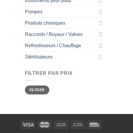
Instruments pour puits
Pompes
Produits chimiques
Raccords / Boyaux / Valves
Refroidisseurs / Chauffage
Stérilisateurs
FILTRER PAR PRIX
Prix
Prix
FILTRER
min
max