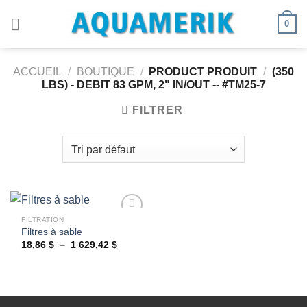
Passer
0
au
contenu
ACCUEIL
/
BOUTIQUE
/
PRODUCT PRODUIT
/
(350
LBS) - DEBIT 83 GPM, 2" IN/OUT -- #TM25-7
FILTRER
FILTRATION
Filtres à sable
Plage
18,86
$
–
1 629,42
$
Ajouter
de
à la
prix :
wishlist
18,86 $
à
1
629,42 $