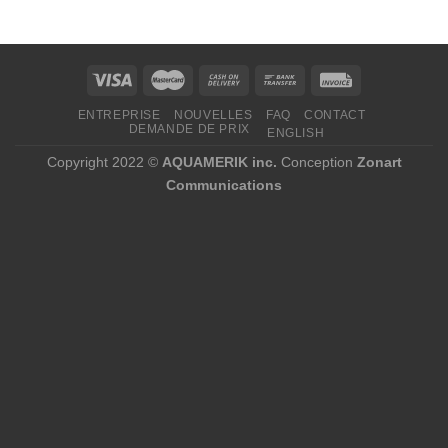
1
620,00 $
à
2
000,00 $
ENTREPRISE
NOUVELLES
FAQ
CONTACT
DEMANDE DE PRIX
ENGLISH
Copyright 2022 ©
AQUAMERIK inc.
Conception
Zonart
Communications