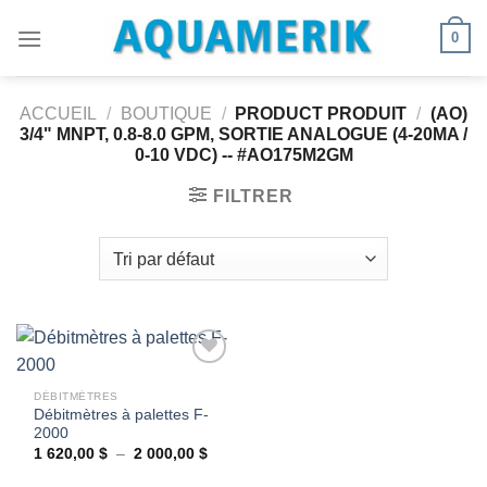
Passer
0
au
contenu
ACCUEIL
/
BOUTIQUE
/
PRODUCT PRODUIT
/
(AO)
3/4" MNPT, 0.8-8.0 GPM, SORTIE ANALOGUE (4-20MA /
0-10 VDC) -- #AO175M2GM
FILTRER
DÉBITMÈTRES
Débitmètres à palettes F-
Ajouter
2000
à la
wishlist
Plage
1 620,00
$
–
2 000,00
$
de
prix :