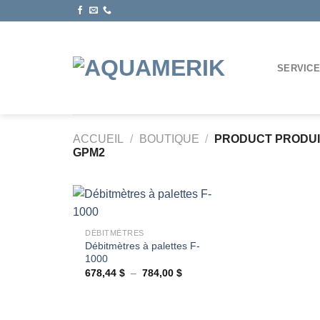
Passer
au
contenu
SERVIC
ACCUEIL
/
BOUTIQUE
/
PRODUCT PRODU
GPM2
+
DÉBITMÈTRES
Débitmètres à palettes F-
Ajouter
1000
à la
wishlist
Plage
678,44
$
–
784,00
$
de
prix :
678,44 $
à