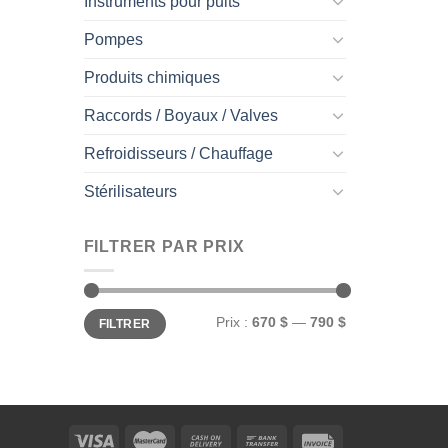
Instruments pour puits
Pompes
Produits chimiques
Raccords / Boyaux / Valves
Refroidisseurs / Chauffage
Stérilisateurs
FILTRER PAR PRIX
Prix
Prix
Prix :
670 $
—
790 $
FILTRER
min
max