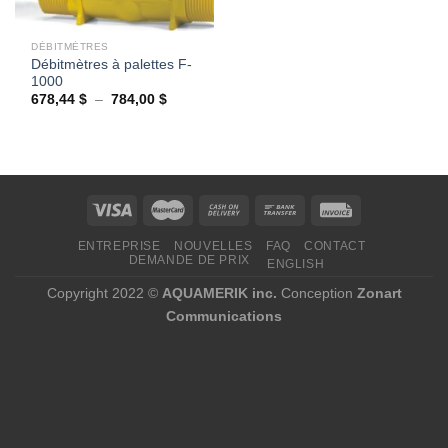
DÉBITMÈTRES
Débitmètres à palettes F-
1000
Plage
678,44
$
–
784,00
$
de
prix :
678,44 $
à
784,00 $
ENTREPRISE
NOUVELLES
FAQ
CONTACT
DEMANDE DE PRIX
ENGLISH
Copyright 2022 ©
AQUAMERIK inc.
Conception
Zonart
Communications