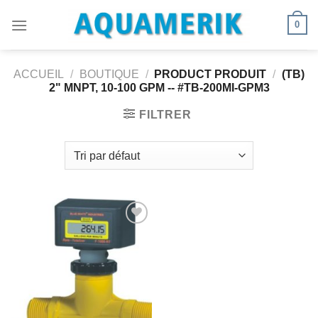
Passer
0
au
contenu
ACCUEIL
/
BOUTIQUE
/
PRODUCT PRODUIT
/
(TB)
2" MNPT, 10-100 GPM -- #TB-200MI-GPM3
FILTRER
Ajouter
à la
wishlist