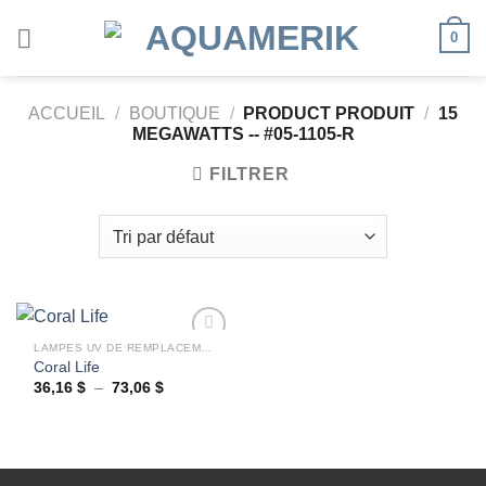
Passer
0
au
contenu
ACCUEIL
/
BOUTIQUE
/
PRODUCT PRODUIT
/
15
MEGAWATTS -- #05-1105-R
FILTRER
LAMPES UV DE REMPLACEMENT
Coral Life
Plage
36,16
$
–
73,06
$
Ajouter
de
à la
prix :
wishlist
36,16 $
à
73,06 $