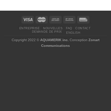
39,99 $
à
62,70 $
ENTREPRISE
NOUVELLES
FAQ
CONTACT
DEMANDE DE PRIX
ENGLISH
Copyright 2022 ©
AQUAMERIK inc.
Conception
Zonart
Communications