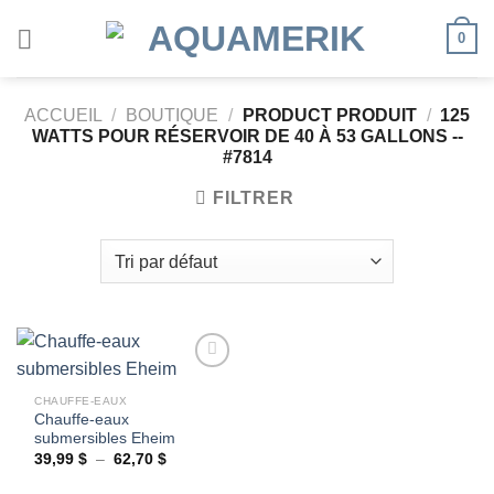
Passer
0
au
contenu
ACCUEIL
/
BOUTIQUE
/
PRODUCT PRODUIT
/
125
WATTS POUR RÉSERVOIR DE 40 À 53 GALLONS --
#7814
FILTRER
CHAUFFE-EAUX
Chauffe-eaux
Ajouter
submersibles Eheim
à la
wishlist
Plage
39,99
$
–
62,70
$
de
prix :