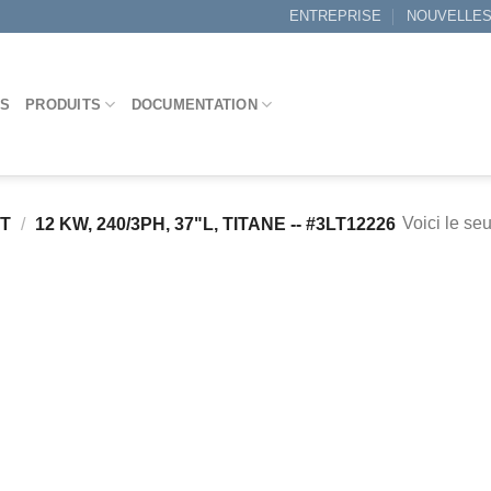
ENTREPRISE
NOUVELLE
ES
PRODUITS
DOCUMENTATION
Voici le seu
IT
/
12 KW, 240/3PH, 37"L, TITANE -- #3LT12226