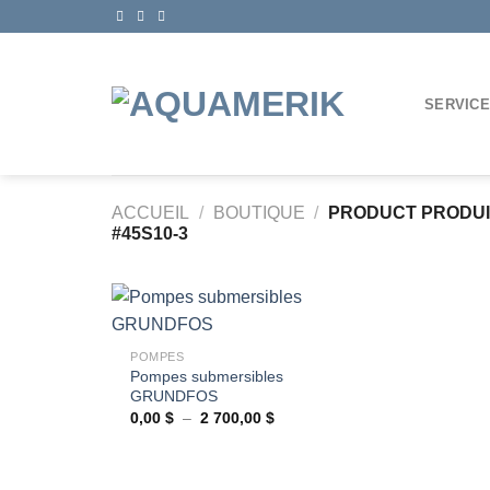
Passer
au
contenu
SERVIC
ACCUEIL
/
BOUTIQUE
/
PRODUCT PRODU
#45S10-3
+
POMPES
Pompes submersibles
Ajouter
GRUNDFOS
à la
wishlist
Plage
0,00
$
–
2 700,00
$
de
prix :
0,00 $
à