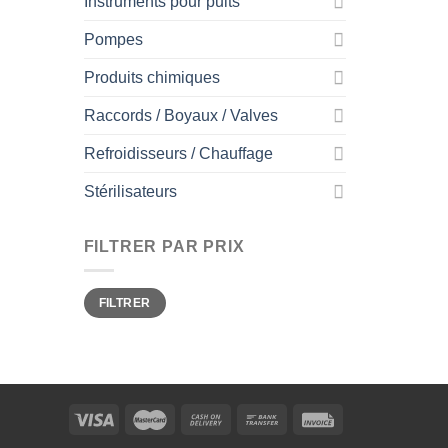
Instruments pour puits
Pompes
Produits chimiques
Raccords / Boyaux / Valves
Refroidisseurs / Chauffage
Stérilisateurs
FILTRER PAR PRIX
Prix
Prix
FILTRER
min
max