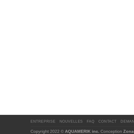
ENTREPRISE
NOUVELLES
FAQ
CONTACT
DEMAN
Copyright 2022 ©
AQUAMERIK inc.
Conception
Zona