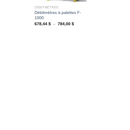
DÉBITMÈTRES
Débitmètres à palettes F-
1000
Plage
678,44
$
–
784,00
$
de
prix :
678,44 $
à
784,00 $