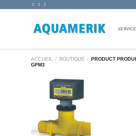
Passer
au
contenu
SERVIC
ACCUEIL
/
BOUTIQUE
/
PRODUCT PRODU
GPM3
Ajouter
à la
wishlist
+