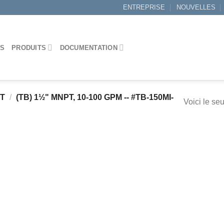
ENTREPRISE
NOUVELLES
ES
PRODUITS
DOCUMENTATION
IT
/
(TB) 1½" MNPT, 10-100 GPM -- #TB-150MI-
Voici le seu