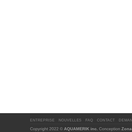
ENTREPRISE
NOUVELLES
FAQ
CONTACT
DEMAN
Copyright 2022 ©
AQUAMERIK inc.
Conception
Zona