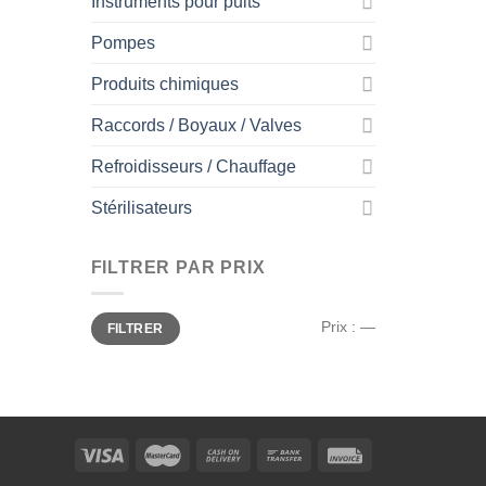
Instruments pour puits
Pompes
Produits chimiques
Raccords / Boyaux / Valves
Refroidisseurs / Chauffage
Stérilisateurs
FILTRER PAR PRIX
Prix
Prix
Prix :
—
FILTRER
min
max