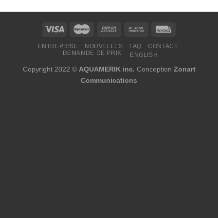
592,95 $
à
2
271,00 $
ENTREPRISE
NOUVELLES
FAQ
CONTACT
DEMANDE DE PRIX
ENGLISH
Copyright 2022 ©
AQUAMERIK inc.
Conception
Zonart
Communications