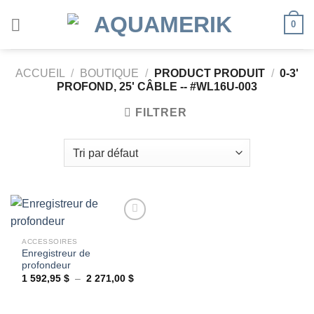
Passer
0
au
contenu
ACCUEIL
/
BOUTIQUE
/
PRODUCT PRODUIT
/
0-3'
PROFOND, 25' CÂBLE -- #WL16U-003
FILTRER
ACCESSOIRES
Enregistreur de
Ajouter
profondeur
à la
wishlist
Plage
1 592,95
$
–
2 271,00
$
de
prix :
1