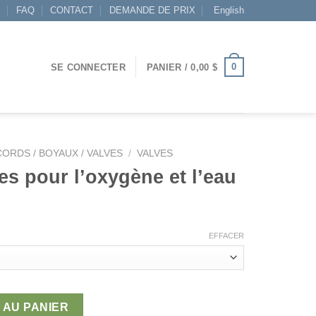
S
FAQ
CONTACT
DEMANDE DE PRIX
English
0
SE CONNECTER
PANIER /
0,00
$
ORDS / BOYAUX / VALVES
/
VALVES
es pour l’oxygène et l’eau
lage
e
EFFACER
rix :
,00 $
pour l'oxygène et l'eau
94,05 $
 AU PANIER