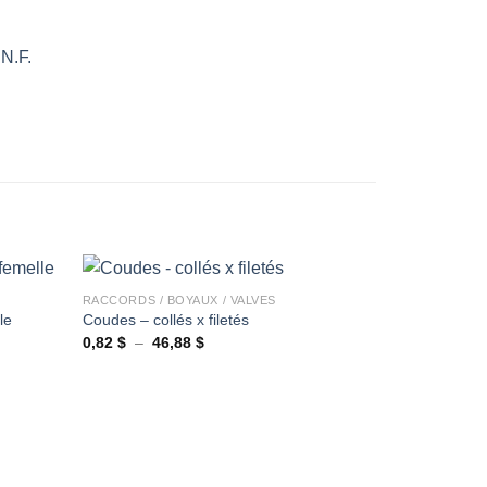
Ajouter
à la
wishlist
+
RACCORDS / BOYAUX / VALVES
le
Coudes – collés x filetés
Plage
0,82
$
–
46,88
$
Ajouter
Ajouter
de
à la
à la
prix :
wishlist
wishlist
0,82 $
à
46,88 $