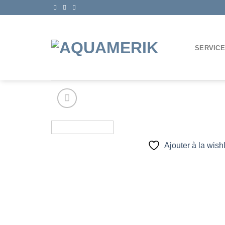
Passer
au
contenu
SERVIC
Ajouter à la wishl