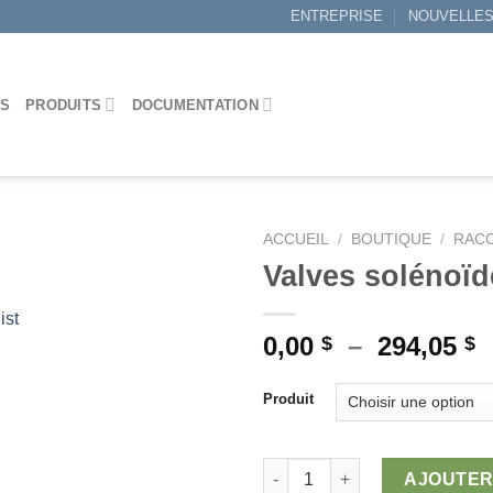
ENTREPRISE
NOUVELLE
ES
PRODUITS
DOCUMENTATION
ACCUEIL
/
BOUTIQUE
/
RACC
Valves solénoïd
ist
Ajouter
P
0,00
–
294,05
$
$
à la
d
wishlist
p
Produit
0
à
quantité de Valves solénoïdes 
2
AJOUTER