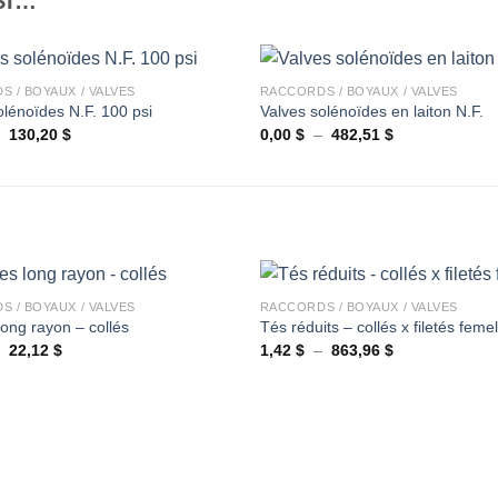
SI…
+
 / BOYAUX / VALVES
RACCORDS / BOYAUX / VALVES
olénoïdes N.F. 100 psi
Valves solénoïdes en laiton N.F.
Plage
Plage
–
130,20
$
0,00
$
–
482,51
$
Ajouter
de
de
à la
prix :
prix :
wishlist
0,00 $
0,00 $
à
à
130,20 $
482,51 $
+
 / BOYAUX / VALVES
RACCORDS / BOYAUX / VALVES
ong rayon – collés
Tés réduits – collés x filetés femel
Plage
Plage
–
22,12
$
1,42
$
–
863,96
$
Ajouter
de
de
à la
prix :
prix :
wishlist
0,00 $
1,42 $
à
à
22,12 $
863,96 $