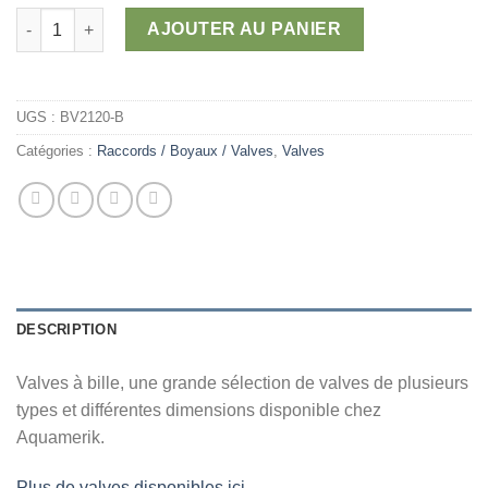
415,00 $
quantité de Valves à bille en laiton
AJOUTER AU PANIER
UGS :
BV2120-B
Catégories :
Raccords / Boyaux / Valves
,
Valves
DESCRIPTION
Valves à bille, une grande sélection de valves de plusieurs
types et différentes dimensions disponible chez
Aquamerik.
Plus de valves disponibles ici.