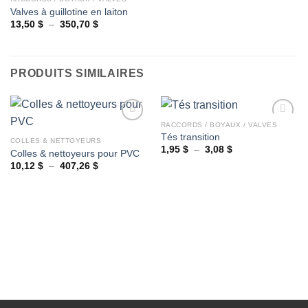
Valves à guillotine en laiton
Ajouter
à la
Plage
13,50
$
–
350,70
$
de
wishlist
prix :
13,50 $
à
350,70 $
PRODUITS SIMILAIRES
RACCORDS / BOYAUX / VALVES
Tés transition
COLLES & NETTOYEURS
Plage
1,95
$
–
3,08
$
Colles & nettoyeurs pour PVC
Ajouter
Ajouter
de
à la
à la
Plage
10,12
$
–
407,26
$
prix :
de
wishlist
wishlist
1,95 $
prix :
à
10,12 $
3,08 $
à
407,26 $