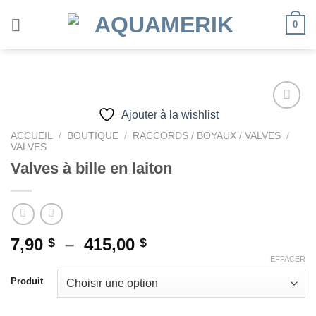
Passer
0
au
contenu
Ajouter à la wishlist
ACCUEIL
/
BOUTIQUE
/
RACCORDS / BOYAUX / VALVES
/
Ajouter
VALVES
à la
Valves à bille en laiton
wishlist
Plage
7,90
–
415,00
$
$
de
EFFACER
prix :
Produit
7,90 $
à