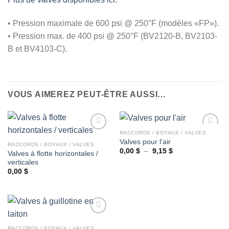
• Pression maximale de 600 psi @ 250°F (modèles «FP»).
• Pression max. de 400 psi @ 250°F (BV2120-B, BV2103-
B et BV4103-C).
VOUS AIMEREZ PEUT-ÊTRE AUSSI…
RACCORDS / BOYAUX / VALVES
Valves pour l’air
RACCORDS / BOYAUX / VALVES
Plage
0,00
$
–
9,15
$
Valves à flotte horizontales /
Ajouter
Ajouter
de
verticales
à la
à la
prix :
wishlist
wishlist
0,00 $
0,00
$
à
9,15 $
RACCORDS / BOYAUX / VALVES