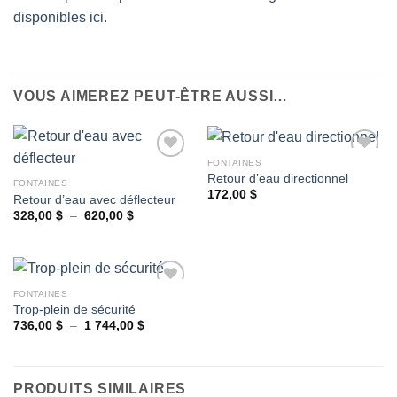
disponibles ici.
VOUS AIMEREZ PEUT-ÊTRE AUSSI…
FONTAINES
Retour d’eau directionnel
FONTAINES
172,00
$
Retour d’eau avec déflecteur
Ajouter
Ajouter
à la
à la
Plage
328,00
$
–
620,00
$
de
wishlist
wishlist
prix :
328,00 $
à
620,00 $
FONTAINES
Trop-plein de sécurité
Plage
736,00
$
–
1 744,00
$
Ajouter
de
à la
prix :
wishlist
736,00 $
à
1
PRODUITS SIMILAIRES
744,00 $