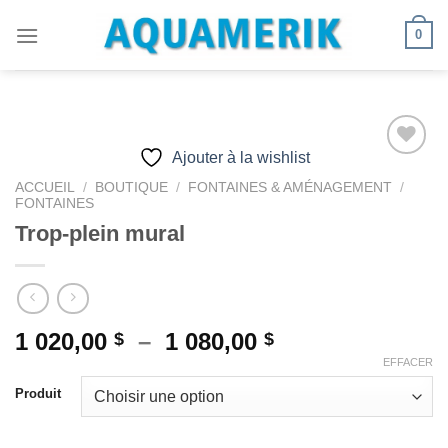
Passer
0
au
contenu
Ajouter à la wishlist
ACCUEIL
/
BOUTIQUE
/
FONTAINES & AMÉNAGEMENT
/
FONTAINES
Ajouter
à la
Trop-plein mural
wishlist
Plage
1 020,00
–
1 080,00
$
$
de
EFFACER
prix :
Produit
1
020,00 $