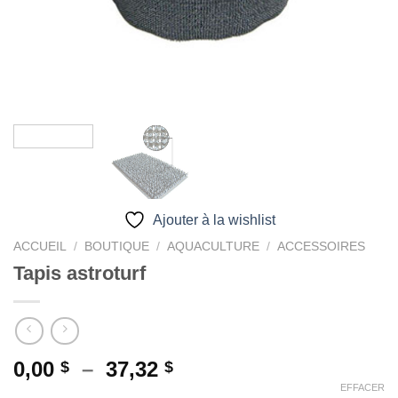
Ajouter à la wishlist
ACCUEIL
/
BOUTIQUE
/
AQUACULTURE
/
ACCESSOIRES
Tapis astroturf
Plage
0,00
–
37,32
$
$
de
EFFACER