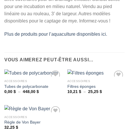
pour une incubation en milieu naturel. Vendu au pied
linéaire ou au rouleau, 3’ de largeur. Autres modèles
disponibles pour le captage de mye. Informez-vous !
Plus de produits pour l’aquaculture disponibles ici.
VOUS AIMEREZ PEUT-ÊTRE AUSSI…
ACCESSOIRES
ACCESSOIRES
Tubes de polycarbonate
Filtres éponges
Plage
Plage
0,00
$
–
448,00
$
10,21
$
–
25,25
$
Ajouter
Ajouter
de
de
à la
à la
prix :
prix :
wishlist
wishlist
0,00 $
10,21 $
à
à
448,00 $
25,25 $
ACCESSOIRES
Règle de Von Bayer
32,25
$