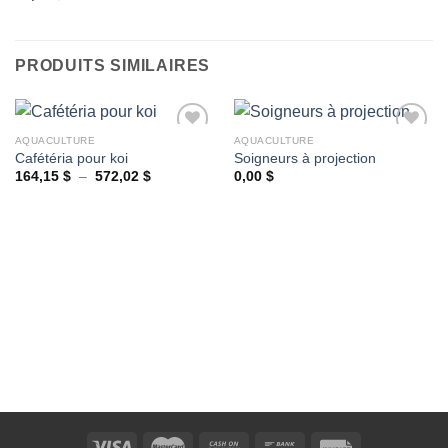
Ajouter
à la
wishlist
PRODUITS SIMILAIRES
AQUACULTURE
AQUACULTURE
Cafétéria pour koi
Soigneurs à projection
Plage
164,15
$
–
572,02
$
0,00
$
Ajouter
Ajouter
de
à la
à la
prix :
wishlist
wishlist
164,15 $
à
572,02 $