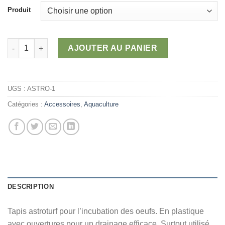
prix :
Produit
0,00 $
à
37,32 $
quantité de Tapis astroturf
AJOUTER AU PANIER
UGS :
ASTRO-1
Catégories :
Accessoires
,
Aquaculture
DESCRIPTION
Tapis astroturf pour l’incubation des oeufs. En plastique
avec ouvertures pour un drainage efficace. Surtout utilisé