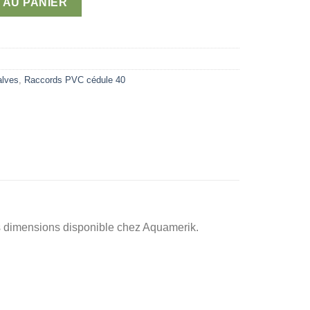
2 $
 AU PANIER
alves
,
Raccords PVC cédule 40
es dimensions disponible chez Aquamerik.