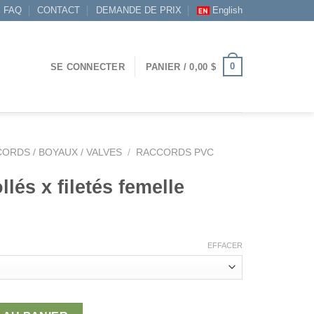
FAQ
CONTACT
DEMANDE DE PRIX
English
0
SE CONNECTER
PANIER /
0,00
$
ORDS / BOYAUX / VALVES
/
RACCORDS PVC
lés x filetés femelle
ge
EFFACER
 :
2 $
 x filetés femelle