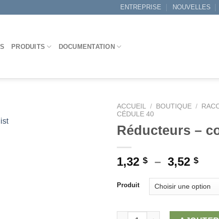
ENTREPRISE
NOUVELLES
ES
PRODUITS
DOCUMENTATION
ACCUEIL
/
BOUTIQUE
/
RACC
CÉDULE 40
ist
Réducteurs – col
Ajouter
à la
Pla
1,32
–
3,52
$
$
wishlist
de
prix
Produit
1,3
à
quantité de Réducteurs - collés