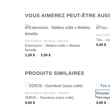
VOUS AIMEREZ PEUT-ÊTRE AUS
+
+
RACCORDS
Tés – col
RACCORDS / BOYAUX / VALVES
0,00
$
Extensions – filetées mâle x filetées
Ajouter
femelle
à la
wishlist
Plage
1,20
$
–
2,50
$
de
prix :
1,20 $
à
2,50 $
PRODUITS SIMILAIRES
+
+
Promo 
RACCORDS / BOYAUX / VALVES
RACCORDS
rêts
SDR26 – Garniture (sans colle)
Tés régu
0,00
$
0,00
$
Ajouter
Ajouter
à la
à la