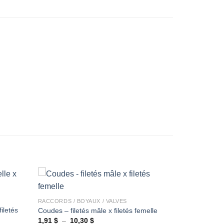
Ajouter
à la
wishlist
+
RACCORDS / BOYAUX / VALVES
iletés
Coudes – filetés mâle x filetés femelle
Ajouter
Ajouter
Plage
1,91
$
–
10,30
$
à la
à la