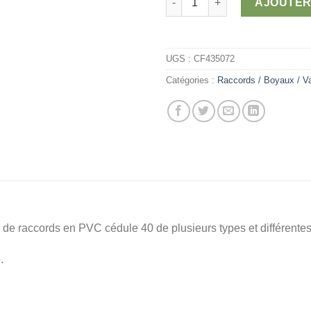
3,5
AJOUTER
UGS :
CF435072
Catégories :
Raccords / Boyaux / V
n de raccords en PVC cédule 40 de plusieurs types et différent
.