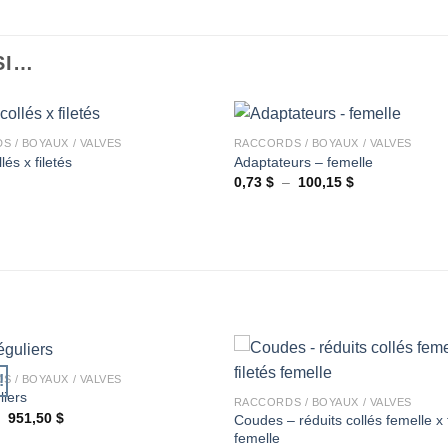
SI…
+
 / BOYAUX / VALVES
RACCORDS / BOYAUX / VALVES
lés x filetés
Adaptateurs – femelle
Plage
0,73
$
–
100,15
$
Ajouter
de
à la
prix :
wishlist
0,73 $
à
100,15 $
+
!
 / BOYAUX / VALVES
liers
RACCORDS / BOYAUX / VALVES
Plage
–
951,50
$
Coudes – réduits collés femelle x f
Ajouter
de
femelle
à la
prix :