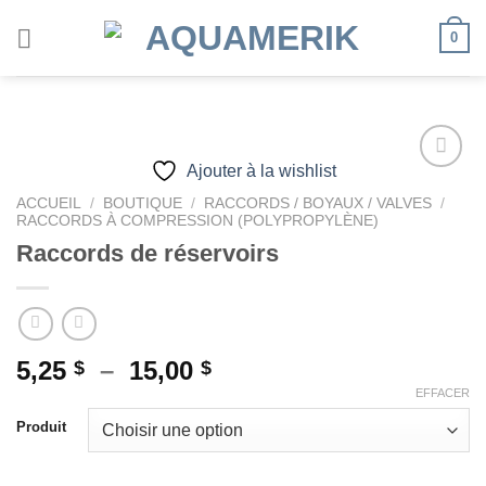
Passer
0
au
contenu
Ajouter à la wishlist
ACCUEIL
/
BOUTIQUE
/
RACCORDS / BOYAUX / VALVES
/
RACCORDS À COMPRESSION (POLYPROPYLÈNE)
Ajouter
à la
Raccords de réservoirs
wishlist
Plage
5,25
–
15,00
$
$
de
EFFACER
prix :
Produit
5,25 $
à