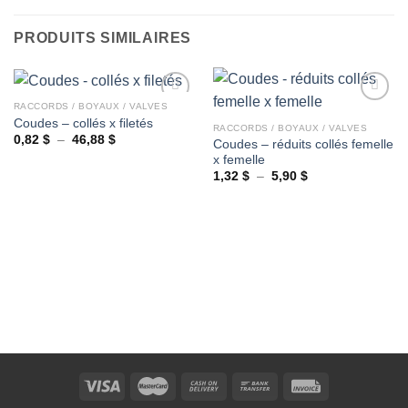
3,25 $
à
9,25 $
PRODUITS SIMILAIRES
RACCORDS / BOYAUX / VALVES
Coudes – collés x filetés
RACCORDS / BOYAUX / VALVES
Plage
0,82
$
–
46,88
$
Coudes – réduits collés femelle
Ajouter
Ajouter
de
x femelle
à la
à la
prix :
wishlist
wishlist
0,82 $
Plage
1,32
$
–
5,90
$
à
de
46,88 $
prix :
1,32 $
à
5,90 $