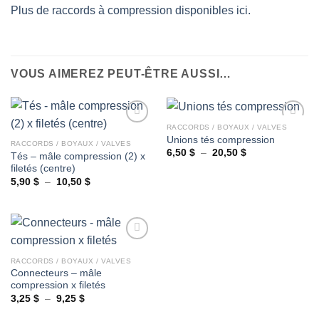
Plus de raccords à compression disponibles ici.
VOUS AIMEREZ PEUT-ÊTRE AUSSI…
RACCORDS / BOYAUX / VALVES
Unions tés compression
RACCORDS / BOYAUX / VALVES
Plage
6,50
$
–
20,50
$
Tés – mâle compression (2) x
Ajouter
Ajouter
de
filetés (centre)
à la
à la
prix :
wishlist
wishlist
6,50 $
Plage
5,90
$
–
10,50
$
à
de
20,50 $
prix :
5,90 $
à
10,50 $
RACCORDS / BOYAUX / VALVES
Connecteurs – mâle
Ajouter
compression x filetés
à la
wishlist
Plage
3,25
$
–
9,25
$
de
prix :