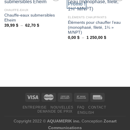
Promo !
CHAUFFE-EAUX
Chauffe-eaux submersibles
Ajouter
Ajouter
ÉLÉMENTS CHAUFFANTS
Eheim
à la
à la
Éléments pour chauffer l’eau
wishlist
wishlist
Plage
39,99
$
–
62,70
$
(monophasé, fileté, 1¼ »
de
M/NPT)
prix :
39,99 $
Plage
0,00
$
–
1 250,00
$
à
de
62,70 $
prix :
0,00 $
à
1
250,00 $
ENTREPRISE
NOUVELLES
FAQ
CONTACT
DEMANDE DE PRIX
ENGLISH
Copyright 2022 ©
AQUAMERIK inc.
Conception
Zonart
Communications