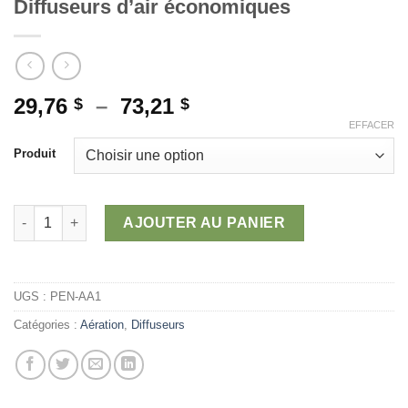
Diffuseurs d’air économiques
Plage
29,76
–
73,21
$
$
de
EFFACER
prix :
Produit
29,76 $
à
73,21 $
quantité de Diffuseurs d'air économiques
AJOUTER AU PANIER
UGS :
PEN-AA1
Catégories :
Aération
,
Diffuseurs