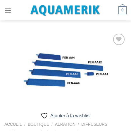
Passer
0
au
contenu
Ajouter
à la
wishlist
Ajouter à la wishlist
ACCUEIL
/
BOUTIQUE
/
AÉRATION
/
DIFFUSEURS