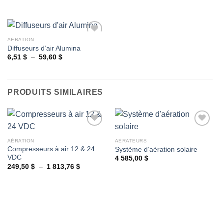
de
wishlist
wishlist
57,00 $
prix :
à
0,00 $
145,50 $
à
51,39 $
AÉRATION
Diffuseurs d’air Alumina
Plage
6,51
$
–
59,60
$
Ajouter
de
à la
prix :
wishlist
6,51 $
à
59,60 $
PRODUITS SIMILAIRES
AÉRATION
AÉRATEURS
Compresseurs à air 12 & 24
Système d’aération solaire
Ajouter
Ajouter
VDC
à la
à la
4 585,00
$
wishlist
wishlist
Plage
249,50
$
–
1 813,76
$
de
prix :
249,50 $
à
1
813,76 $