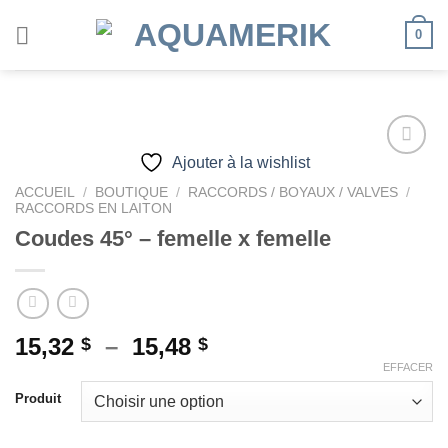
Passer
0
au
contenu
Ajouter à la wishlist
ACCUEIL
/
BOUTIQUE
/
RACCORDS / BOYAUX / VALVES
/
Ajouter
RACCORDS EN LAITON
à la
Coudes 45° – femelle x femelle
wishlist
Plage
15,32
–
15,48
$
$
de
EFFACER
prix :
Produit
15,32 $
à