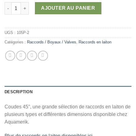
15,48 $
quantité de Coudes 45° - femelle x femelle
AJOUTER AU PANIER
UGS :
105P-2
Catégories :
Raccords / Boyaux / Valves
,
Raccords en laiton
DESCRIPTION
Coudes 45°, une grande sélection de raccords en laiton de
plusieurs types et différentes dimensions disponible chez
Aquamerik.
Plus de raccords en laiton disponibles ici.