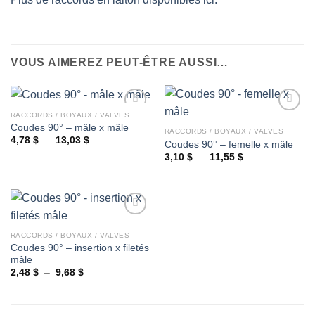
VOUS AIMEREZ PEUT-ÊTRE AUSSI…
RACCORDS / BOYAUX / VALVES
Coudes 90° – mâle x mâle
RACCORDS / BOYAUX / VALVES
Plage
4,78
$
–
13,03
$
Coudes 90° – femelle x mâle
Ajouter
Ajouter
de
à la
à la
Plage
3,10
$
–
11,55
$
prix :
de
wishlist
wishlist
4,78 $
prix :
à
3,10 $
13,03 $
à
11,55 $
RACCORDS / BOYAUX / VALVES
Coudes 90° – insertion x filetés
Ajouter
mâle
à la
wishlist
Plage
2,48
$
–
9,68
$
de
prix :
2,48 $
à