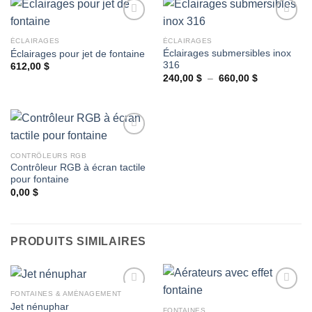
ÉCLAIRAGES
ÉCLAIRAGES
Éclairages submersibles inox
Éclairages pour jet de fontaine
Ajouter
Ajouter
316
à la
à la
612,00
$
wishlist
wishlist
Plage
240,00
$
–
660,00
$
de
prix :
240,00 $
à
660,00 $
CONTRÔLEURS RGB
Contrôleur RGB à écran tactile
Ajouter
pour fontaine
à la
wishlist
0,00
$
PRODUITS SIMILAIRES
FONTAINES & AMÉNAGEMENT
Jet nénuphar
FONTAINES