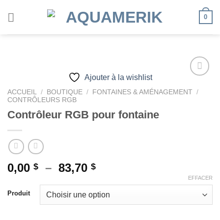
Passer
0
au
contenu
Ajouter à la wishlist
ACCUEIL
/
BOUTIQUE
/
FONTAINES & AMÉNAGEMENT
/
CONTRÔLEURS RGB
Ajouter
à la
Contrôleur RGB pour fontaine
wishlist
Plage
0,00
–
83,70
$
$
de
EFFACER
prix :
Produit
0,00 $
à