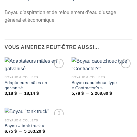
Boyau d’aspiration et de refoulement d’eau d’usage
général et économique.
VOUS AIMEREZ PEUT-ÊTRE AUSSI…
BOYAUX & COLLETS
BOYAUX & COLLETS
Adaptateurs mâles en
Boyau caoutchouc type
Ajouter
Ajouter
galvanisé
« Contractor’s »
à la
à la
wishlist
wishlist
Plage
Plage
3,18
$
–
18,14
$
5,76
$
–
2 209,60
$
de
de
prix :
prix :
3,18 $
5,76 $
à
à
18,14 $
2
209,60 $
BOYAUX & COLLETS
Boyau « tank truck »
Plage
6,75
$
–
5 163,20
$
Ajouter
de