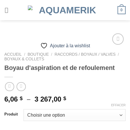
Passer
0
au
contenu
Ajouter à la wishlist
ACCUEIL
/
BOUTIQUE
/
RACCORDS / BOYAUX / VALVES
/
BOYAUX & COLLETS
Ajouter
à la
Boyau d’aspiration et de refoulement
wishlist
Plage
6,06
–
3 267,00
$
$
de
EFFACER
prix :
Produit
6,06 $
à