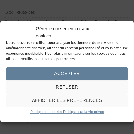
UGS :
BK3/8C-50
Catégories :
Aérateurs
,
Aération
,
Boyaux & Collets
,
Raccords / Boyaux
/ Valves
Gérer le consentement aux
cookies
Nous pouvons les utiliser pour analyser les données de nos visiteurs,
améliorer notre site web, afficher du contenu personnalisé et vous offrir une
expérience inoubliable. Pour plus d'informations sur les cookies que nous
utilisons, veuillez consulter les paramètres.
ACCEPTER
DESCRIPTION
REFUSER
Boyau auto-calant dans l’eau, idéal pour les installations
de systèmes d’oxygénation. Diamètres disponibles : 3/8” et
AFFICHER LES PRÉFÉRENCES
5/8”.
Politique de cookies
Politique sur la vie privée
Plus de boyaux et de collets disponibles ici.