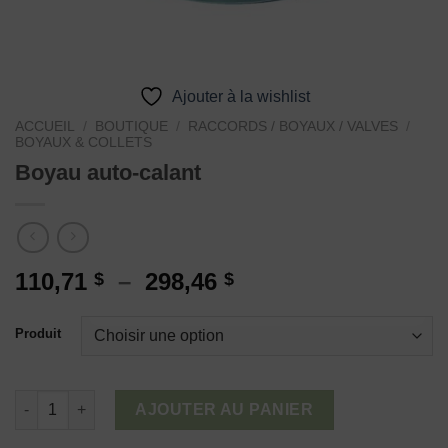
Ajouter à la wishlist
ACCUEIL
/
BOUTIQUE
/
RACCORDS / BOYAUX / VALVES
/
BOYAUX & COLLETS
Boyau auto-calant
Plage
110,71
–
298,46
$
$
de
prix :
Produit
110,71 $
à
298,46 $
quantité de Boyau auto-calant
AJOUTER AU PANIER