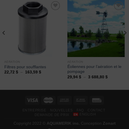
Ajouter
Ajouter
à la
à la
wishlist
wishlist
AÉRATION
AÉRATION
Éoliennes pour l’aération et le
Filtres pour soufflantes
pompage
Plage
22,72
$
–
163,59
$
de
Plage
29,94
$
–
3 688,80
$
prix :
de
22,72 $
prix :
à
29,94 $
163,59 $
à
3
688,80 $
ENTREPRISE
NOUVELLES
FAQ
CONTACT
ENGLISH
DEMANDE DE PRIX
Copyright 2022 ©
AQUAMERIK inc.
Conception
Zonart