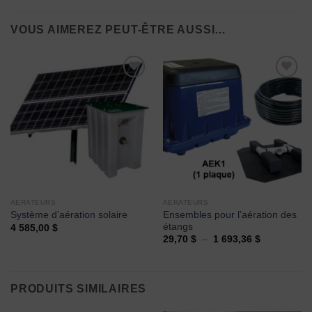
VOUS AIMEREZ PEUT-ÊTRE AUSSI…
Ajouter
Ajouter
à la
à la
wishlist
wishlist
AÉRATEURS
AÉRATEURS
Ensembles pour l’aération des
Système d’aération solaire
étangs
4 585,00
$
Plage
29,70
$
–
1 693,36
$
de
prix :
29,70 $
à
1
PRODUITS SIMILAIRES
693,36 $